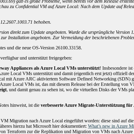
003.69) gab es große Probleme, wenn bereits vor dem Release erstell
hau zu Confidential VM auf Azure Local: Nach dem Update auf Releas
n 12.2607.1003.71 behoben.
rsion direkt zum Update angeboten. Wurde die ursprüngliche Version 12.
ur Installation angeboten. Zur Vermeidung der beschriebenen Probleme 
dates und die neue OS-Version 26100.33158.
verfügbar und unterstützt freigegeben:
teway Appliances als Azure Local VMs unterstützt
! Insbesondere i
re Local VMs unterstützt und damit (eigentlich erst jetzt) offiziell
cal mit Azure ARC aktiviertem Software Defined Networking (SDN) gil
er Azure Local VMs ist, das mit diesem Release bei der Erstellung von 
eigt
, und damit genau zu sehen ist, wo die virtuellen Disks der VMs pla
otes hinweist, ist die
verbesserte Azure Migrate-Unterstützung für
VM Migration nach Azure Local eingeführt worden: diese sind auf die
eres hierzu hat Microsoft hier dokumentiert:
What’s new in Azure Mi
on Terraform zur die Replikation und Migration von VMs nach Azure Lo