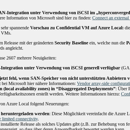
AN-Integration unter Verwendung von iSCSI im „hyperconverged
e Information von Microsoft sind hier zu finden:
Connect an external 
n sehr spannende
Vorschau zu
Confidential VM auf Azure Local:
die
r VMs.
sem Release mit der geänderten
Security Baseline
ein, welche nun die
Pa
ds angleicht.
ease 2607 mehrere Neuigkeiten:
Integration unter Verwendung von iSCSI generell verfügbar
(GA)
etzt fehl, wenn SAN-Speicher von nicht unterstützten Anbietern 
kt bei Microsoft hier nähere Informationen:
Vendor array-side configurat
 (local availability zones) in “Disaggregated Deployments”
: Über 
erfügbarkeitszonen erstellt werden. Weitere Informationen hierzu:
Conf
von Azure Local folgend Neuerungen:
 heruntergeladen werden
: Diese Möglichkeit vereinfacht die Azure L
 limited connectivity
.
 installierte Release als solches Updates gibt (z.B. zur Behebung von 
 angezeigt, so dass über deren Anwendbarkeit bewertet werden kann.