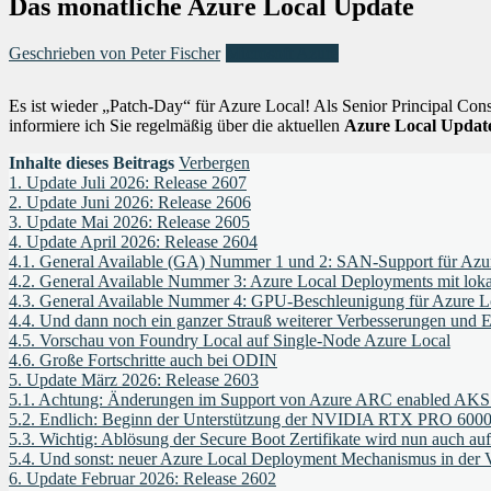
Das monatliche Azure Local Update
Geschrieben von Peter Fischer
Microsoft Azure
Es ist wieder „Patch-Day“ für Azure Local! Als Senior Principal Co
informiere ich Sie regelmäßig über die aktuellen
Azure Local Updat
Inhalte dieses Beitrags
Verbergen
1.
Update Juli 2026: Release 2607
2.
Update Juni 2026: Release 2606
3.
Update Mai 2026: Release 2605
4.
Update April 2026: Release 2604
4.1.
General Available (GA) Nummer 1 und 2: SAN-Support für Azur
4.2.
General Available Nummer 3: Azure Local Deployments mit lokal
4.3.
General Available Nummer 4: GPU-Beschleunigung für Azure 
4.4.
Und dann noch ein ganzer Strauß weiterer Verbesserungen und 
4.5.
Vorschau von Foundry Local auf Single-Node Azure Local
4.6.
Große Fortschritte auch bei ODIN
5.
Update März 2026: Release 2603
5.1.
Achtung: Änderungen im Support von Azure ARC enabled AKS 
5.2.
Endlich: Beginn der Unterstützung der NVIDIA RTX PRO 6000
5.3.
Wichtig: Ablösung der Secure Boot Zertifikate wird nun auch auf
5.4.
Und sonst: neuer Azure Local Deployment Mechanismus in der 
6.
Update Februar 2026: Release 2602