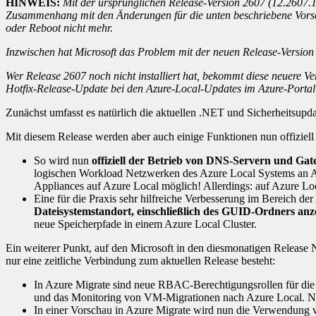
HINWEIS:
Mit der ursprünglichen Release-Version 2607 (12.2607.1
Zusammenhang mit den Änderungen für die unten beschriebene Vorsc
oder Reboot nicht mehr.
Inzwischen hat Microsoft das Problem mit der neuen Release-Versio
Wer Release 2607 noch nicht installiert hat, bekommt diese neuere Ve
Hotfix-Release-Update bei den Azure-Local-Updates im Azure-Portal z
Zunächst umfasst es natürlich die aktuellen .NET und Sicherheitsup
Mit diesem Release werden aber auch einige Funktionen nun offiziell 
So wird nun
offiziell der Betrieb von DNS-Servern und Ga
logischen Workload Netzwerken des Azure Local Systems an Azu
Appliances auf Azure Local möglich! Allerdings: auf Azure Lo
Eine für die Praxis sehr hilfreiche Verbesserung im Bereich d
Dateisystemstandort, einschließlich des GUID-Ordners anz
neue Speicherpfade in einem Azure Local Cluster.
Ein weiterer Punkt, auf den Microsoft in den diesmonatigen Release N
nur eine zeitliche Verbindung zum aktuellen Release besteht:
In Azure Migrate sind neue RBAC-Berechtigungsrollen für die 
und das Monitoring von VM-Migrationen nach Azure Local. Näh
In einer Vorschau in Azure Migrate wird nun die Verwendung v