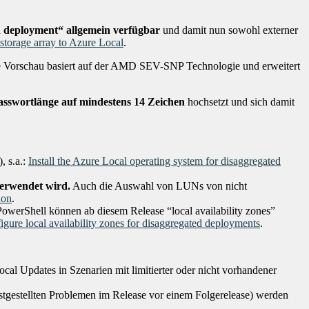
 deployment“ allgemein verfügbar
und damit nun sowohl externer
storage array to Azure Local
.
 Vorschau basiert auf der AMD SEV-SNP Technologie und erweitert
sswortlänge auf mindestens 14 Zeichen
hochsetzt und sich damit
, s.a.:
Install the Azure Local operating system for disaggregated
verwendet wird.
Auch die Auswahl von LUNs von nicht
ion
.
PowerShell können ab diesem Release “local availability zones”
igure local availability zones for disaggregated deployments
.
ocal Updates in Szenarien mit limitierter oder nicht vorhandener
festgestellten Problemen im Release vor einem Folgerelease) werden