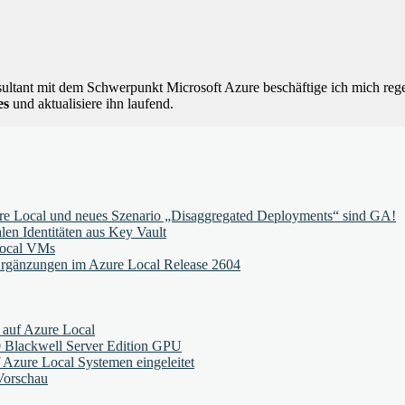
nsultant mit dem Schwerpunkt Microsoft Azure beschäftige ich mich r
es
und aktualisiere ihn laufend.
e Local und neues Szenario „Disaggregated Deployments“ sind GA!
en Identitäten aus Key Vault
Local VMs
Ergänzungen im Azure Local Release 2604
auf Azure Local
 Blackwell Server Edition GPU
 Azure Local Systemen eingeleitet
Vorschau