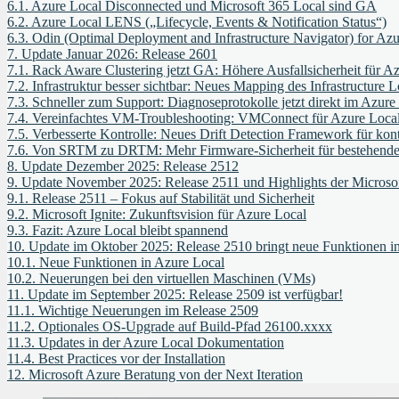
6.1.
Azure Local Disconnected und Microsoft 365 Local sind GA
6.2.
Azure Local LENS („Lifecycle, Events & Notification Status“)
6.3.
Odin (Optimal Deployment and Infrastructure Navigator) for Azu
7.
Update Januar 2026: Release 2601
7.1.
Rack Aware Clustering jetzt GA: Höhere Ausfallsicherheit für A
7.2.
Infrastruktur besser sichtbar: Neues Mapping des Infrastructure 
7.3.
Schneller zum Support: Diagnoseprotokolle jetzt direkt im Azure
7.4.
Vereinfachtes VM‑Troubleshooting: VMConnect für Azure Loca
7.5.
Verbesserte Kontrolle: Neues Drift Detection Framework für kon
7.6.
Von SRTM zu DRTM: Mehr Firmware‑Sicherheit für bestehende
8.
Update Dezember 2025: Release 2512
9.
Update November 2025: Release 2511 und Highlights der Microsof
9.1.
Release 2511 – Fokus auf Stabilität und Sicherheit
9.2.
Microsoft Ignite: Zukunftsvision für Azure Local
9.3.
Fazit: Azure Local bleibt spannend
10.
Update im Oktober 2025: Release 2510 bringt neue Funktionen 
10.1.
Neue Funktionen in Azure Local
10.2.
Neuerungen bei den virtuellen Maschinen (VMs)
11.
Update im September 2025: Release 2509 ist verfügbar!
11.1.
Wichtige Neuerungen im Release 2509
11.2.
Optionales OS-Upgrade auf Build-Pfad 26100.xxxx
11.3.
Updates in der Azure Local Dokumentation
11.4.
Best Practices vor der Installation
12.
Microsoft Azure Beratung von der Next Iteration