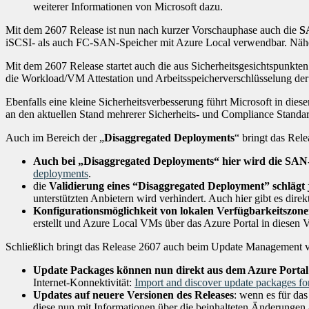
weiterer Informationen von Microsoft dazu.
Mit dem 2607 Release ist nun nach kurzer Vorschauphase auch die
S
iSCSI- als auch FC-SAN-Speicher mit Azure Local verwendbar. Näher
Mit dem 2607 Release startet auch die aus Sicherheitsgesichtspunkte
die Workload/VM Attestation und Arbeitsspeicherverschlüsselung de
Ebenfalls eine kleine Sicherheitsverbesserung führt Microsoft in die
an den aktuellen Stand mehrerer Sicherheits- und Compliance Standar
Auch im Bereich der „
Disaggregated Deployments
“ bringt das Rel
Auch bei „Disaggregated Deployments“ hier wird die SAN-
deployments
.
die
Validierung eines “Disaggregated Deployment” schlägt j
unterstützten Anbietern wird verhindert. Auch hier gibt es dire
Konfigurationsmöglichkeit von lokalen Verfügbarkeitszonen
erstellt und Azure Local VMs über das Azure Portal in diesen V
Schließlich bringt das Release 2607 auch beim Update Management 
Update Packages können nun direkt aus dem Azure Portal
Internet-Konnektivität:
Import and discover update packages for
Updates auf neuere Versionen des Releases
: wenn es für das
diese nun mit Informationen über die beinhalteten Änderungen