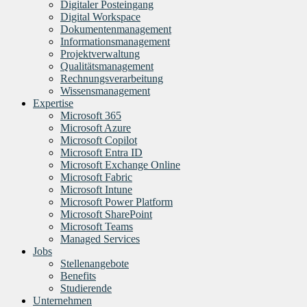
Digitaler Posteingang
Digital Workspace
Dokumentenmanagement
Informationsmanagement
Projektverwaltung
Qualitätsmanagement
Rechnungsverarbeitung
Wissensmanagement
Expertise
Microsoft 365
Microsoft Azure
Microsoft Copilot
Microsoft Entra ID
Microsoft Exchange Online
Microsoft Fabric
Microsoft Intune
Microsoft Power Platform
Microsoft SharePoint
Microsoft Teams
Managed Services
Jobs
Stellenangebote
Benefits
Studierende
Unternehmen