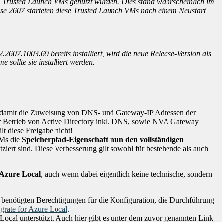
te Trusted Launch VMs genutzt wurden. Dies stand wahrscheinlich im
e 2607 starteten diese Trusted Launch VMs nach einem Neustart
2607.1003.69 bereits installiert, wird die neue Release-Version als
sollte sie installiert werden.
st damit die Zuweisung von DNS- und Gateway-IP Adressen der
 der Betrieb von Active Directory inkl. DNS, sowie NVA Gateway
t diese Freigabe nicht!
VMs die
Speicherpfad-Eigenschaft nun den vollständigen
tziert sind. Diese Verbesserung gilt sowohl für bestehende als auch
 Azure Local
, auch wenn dabei eigentlich keine technische, sondern
 benötigten Berechtigungen für die Konfiguration, die Durchführung
grate for Azure Local
.
cal unterstützt. Auch hier gibt es unter dem zuvor genannten Link