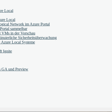
re Local
zure Local
Logical Network im Azure Portal
 Portal sammelbar
l VMs in der Vorschau
tinuierliche Sicherheitsüberwachung
 Azure Local Systeme
t Ignite
in GA und Preview