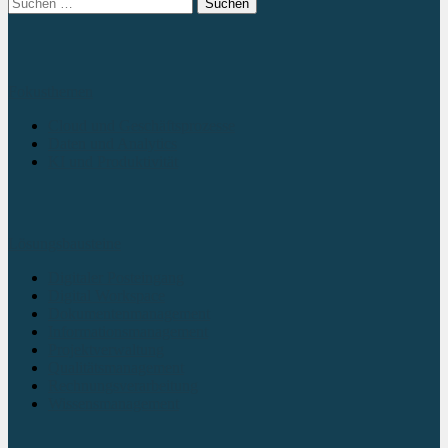
Suchen
nach:
Fokusthemen
Cloud und Geschäftsprozesse
Daten und Analytics
KI und Produktivität
Lösungsbausteine
Digitaler Posteingang
Digital Workspace
Dokumentenmanagement
Informationsmanagement
Projektverwaltung
Qualitätsmanagement
Rechnungsverarbeitung
Wissensmanagement