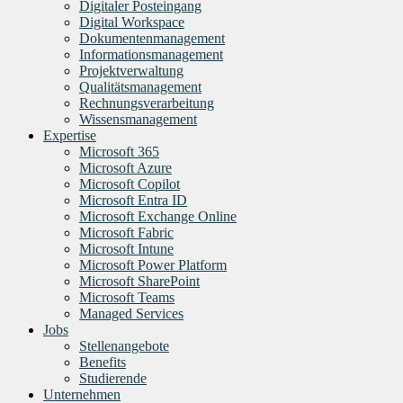
Digitaler Posteingang
Digital Workspace
Dokumentenmanagement
Informationsmanagement
Projektverwaltung
Qualitätsmanagement
Rechnungsverarbeitung
Wissensmanagement
Expertise
Microsoft 365
Microsoft Azure
Microsoft Copilot
Microsoft Entra ID
Microsoft Exchange Online
Microsoft Fabric
Microsoft Intune
Microsoft Power Platform
Microsoft SharePoint
Microsoft Teams
Managed Services
Jobs
Stellenangebote
Benefits
Studierende
Unternehmen