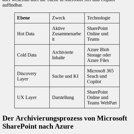
auffindbar.
Ebene
Zweck
Technologie
Aktive
SharePoint
Hot Data
Zusammenarbe
Online und
it
Teams
Azure Blob
Archivierte
Cold Data
Storage oder
Inhalte
Azure Files
Microsoft 365
Discovery
Suche und KI
Seach und
Layer
Copilot
SharePoint
UX Layer
Darstellung
Online und
Teams WebPart
Der Archivierungsprozess von Microsoft
SharePoint nach Azure