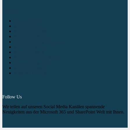
Expertise
Microsoft 365
Microsoft Azure
Microsoft Copilot
Microsoft Entra ID
Microsoft Exchange Online
Microsoft Fabric
Microsoft Intune
Microsoft Power Platform
Microsoft SharePoint
Microsoft Teams
Managed Services
Follow Us
Wir teilen auf unseren Social Media Kanälen spannende
Neuigkeiten aus der Microsoft 365 und SharePoint Welt mit Ihnen.