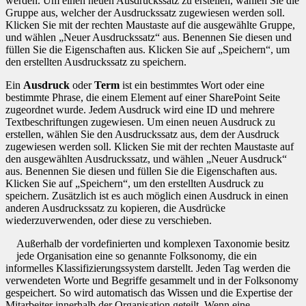
werden. Um einen neuen Ausdruckssatz zu erstellen, wählen Sie die
Gruppe aus, welcher der Ausdruckssatz zugewiesen werden soll.
Klicken Sie mit der rechten Maustaste auf die ausgewählte Gruppe,
und wählen „Neuer Ausdruckssatz“ aus. Benennen Sie diesen und
füllen Sie die Eigenschaften aus. Klicken Sie auf „Speichern“, um
den erstellten Ausdruckssatz zu speichern.
Ein
Ausdruck
oder
Term
ist ein bestimmtes Wort oder eine
bestimmte Phrase, die einem Element auf einer SharePoint Seite
zugeordnet wurde. Jedem Ausdruck wird eine ID und mehrere
Textbeschriftungen zugewiesen. Um einen neuen Ausdruck zu
erstellen, wählen Sie den Ausdruckssatz aus, dem der Ausdruck
zugewiesen werden soll. Klicken Sie mit der rechten Maustaste auf
den ausgewählten Ausdruckssatz, und wählen „Neuer Ausdruck“
aus. Benennen Sie diesen und füllen Sie die Eigenschaften aus.
Klicken Sie auf „Speichern“, um den erstellten Ausdruck zu
speichern. Zusätzlich ist es auch möglich einen Ausdruck in einen
anderen Ausdruckssatz zu kopieren, die Ausdrücke
wiederzuverwenden, oder diese zu verschieben.
Außerhalb der vordefinierten und komplexen Taxonomie besitz
jede Organisation eine so genannte Folksonomy, die ein
informelles Klassifizierungssystem darstellt. Jeden Tag werden die
verwendeten Worte und Begriffe gesammelt und in der Folksonomy
gespeichert. So wird automatisch das Wissen und die Expertise der
Mitarbeiter innerhalb der Organisation geteilt. Wenn eine