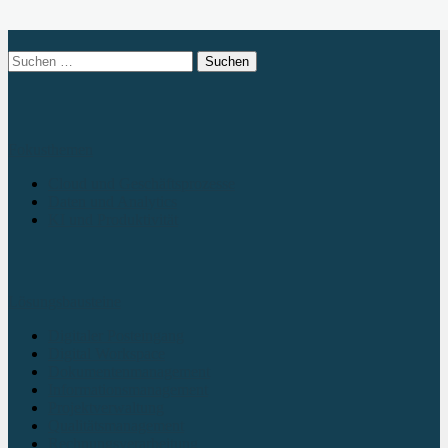
Suchen
nach:
Fokusthemen
Cloud und Geschäftsprozesse
Daten und Analytics
KI und Produktivität
Lösungsbausteine
Digitaler Posteingang
Digital Workspace
Dokumentenmanagement
Informationsmanagement
Projektverwaltung
Qualitätsmanagement
Rechnungsverarbeitung