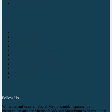
Wissensmanagement
Expertise
Microsoft 365
Microsoft Azure
Microsoft Copilot
Microsoft Entra ID
Microsoft Exchange Online
Microsoft Fabric
Microsoft Intune
Microsoft Power Platform
Microsoft SharePoint
Microsoft Teams
Managed Services
Follow Us
Wir teilen auf unseren Social Media Kanälen spannende
Neuigkeiten aus der Microsoft 365 und SharePoint Welt mit Ihnen.