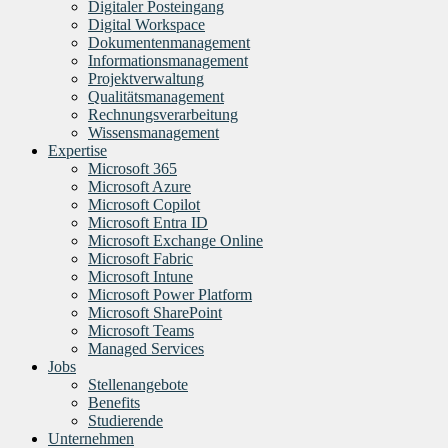
Digitaler Posteingang
Digital Workspace
Dokumentenmanagement
Informationsmanagement
Projektverwaltung
Qualitätsmanagement
Rechnungsverarbeitung
Wissensmanagement
Expertise
Microsoft 365
Microsoft Azure
Microsoft Copilot
Microsoft Entra ID
Microsoft Exchange Online
Microsoft Fabric
Microsoft Intune
Microsoft Power Platform
Microsoft SharePoint
Microsoft Teams
Managed Services
Jobs
Stellenangebote
Benefits
Studierende
Unternehmen