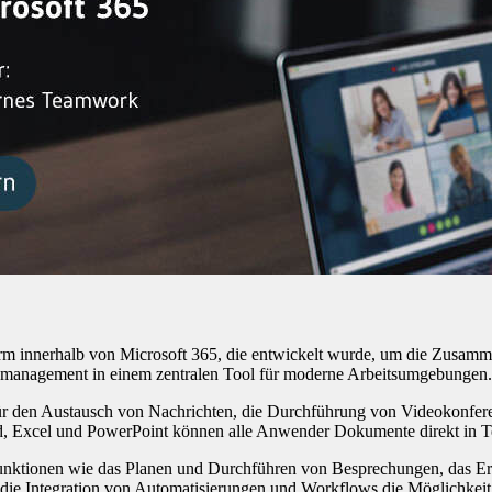
rm innerhalb von Microsoft 365, die entwickelt wurde, um die Zusamme
tsmanagement in einem zentralen Tool für moderne Arbeitsumgebungen.
e für den Austausch von Nachrichten, die Durchführung von Videokonfe
, Excel und PowerPoint können alle Anwender Dokumente direkt in T
unktionen wie das Planen und Durchführen von Besprechungen, das Er
 die Integration von Automatisierungen und Workflows die Möglichkeit,