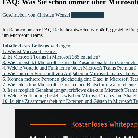
FAQ: Was Sie schon immer über Microsoft 
Geschrieben von Christian Wenzel
Microsoft Teams
Im Rahmen unserer FAQ Reihe beantworten wir häufig gestellte Frage
um Microsoft Teams.
Inhalte dieses Beitrags
Verbergen
1.
Was ist Microsoft Teams?
2.
Ist Microsoft Teams in Microsoft 365 enthalten?
3.
Wie unterstützt Microsoft Teams die Zusammenarbeit in Unterneh
4.
Welche Vorteile und Funktionen bietet Microsoft Teams Premium?
5.
Wie kann der Fortschritt von Aufgaben in Microsoft Teams überw
6.
Können mehrere Personen gleichzeitig eine Datei in Microsoft Tea
7.
Wie teile ich in Microsoft Teams meinen Bildschirm während eine
8.
Ist es möglich Genehmigungsworkflows direkt in Microsoft Teams 
9.
Welche Verbindung besteht zwischen Microsoft Teams und SharePo
10.
Ist eine Zusammenarbeit mit Externen und Gästen in Microsoft T