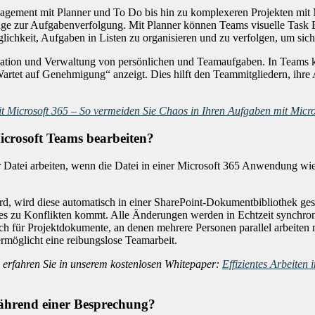
ement mit Planner und To Do bis hin zu komplexeren Projekten mit Mi
ge zur Aufgabenverfolgung. Mit Planner können Teams visuelle Task Bo
hkeit, Aufgaben in Listen zu organisieren und zu verfolgen, um sicherzu
anisation und Verwaltung von persönlichen und Teamaufgaben. In Teams 
tet auf Genehmigung“ anzeigt. Dies hilft den Teammitgliedern, ihre Arb
Microsoft 365 – So vermeiden Sie Chaos in Ihren Aufgaben mit Micro
icrosoft Teams bearbeiten?
er Datei arbeiten, wenn die Datei in einer Microsoft 365 Anwendung w
ird, wird diese automatisch in einer SharePoint-Dokumentbibliothek ge
 es zu Konflikten kommt. Alle Änderungen werden in Echtzeit synchronis
lich für Projektdokumente, an denen mehrere Personen parallel arbeite
rmöglicht eine reibungslose Teamarbeit.
erfahren Sie in unserem kostenlosen Whitepaper:
Effizientes Arbeiten 
während einer Besprechung?