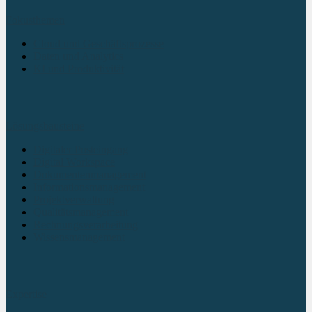
Fokusthemen
Cloud und Geschäftsprozesse
Daten und Analytics
KI und Produktivität
Lösungsbausteine
Digitaler Posteingang
Digital Workspace
Dokumentenmanagement
Informationsmanagement
Projektverwaltung
Qualitätsmanagement
Rechnungsverarbeitung
Wissensmanagement
Expertise