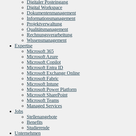
Digitaler Posteingang
Digital Workspace
Dokumentenmanagement
Informationsmanagement
Projektverwaltung
Qualitätsmanagement
Rechnungsverarbeitung
Wissensmanagement
Expertise
Microsoft 365
Microsoft Azure
Microsoft Copilot
Microsoft Entra ID
Microsoft Exchange Online
Microsoft Fabric
Microsoft Intune
Microsoft Power Platform
Microsoft SharePoint
Microsoft Teams
Managed Services
Jobs
Stellenangebote
Benefits
Studierende
Unternehmen