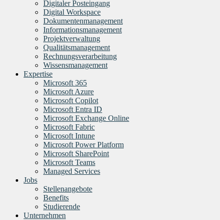
Digitaler Posteingang
Digital Workspace
Dokumentenmanagement
Informationsmanagement
Projektverwaltung
Qualitätsmanagement
Rechnungsverarbeitung
Wissensmanagement
Expertise
Microsoft 365
Microsoft Azure
Microsoft Copilot
Microsoft Entra ID
Microsoft Exchange Online
Microsoft Fabric
Microsoft Intune
Microsoft Power Platform
Microsoft SharePoint
Microsoft Teams
Managed Services
Jobs
Stellenangebote
Benefits
Studierende
Unternehmen